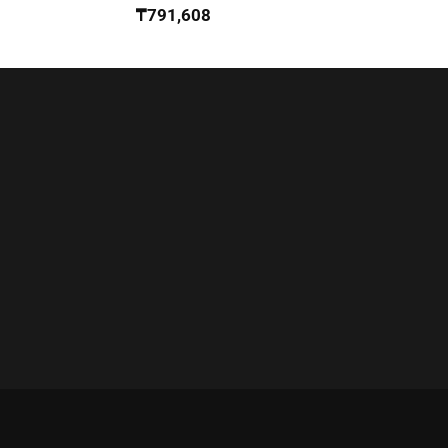
₸
791,608
₸
336