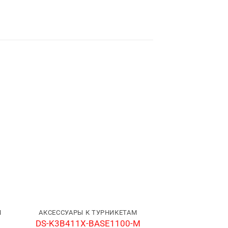
М
АКСЕССУАРЫ К ТУРНИКЕТАМ
АКСЕССУАРЫ К
DS-K3B411X-BASE1100-M
DS-K3G411-