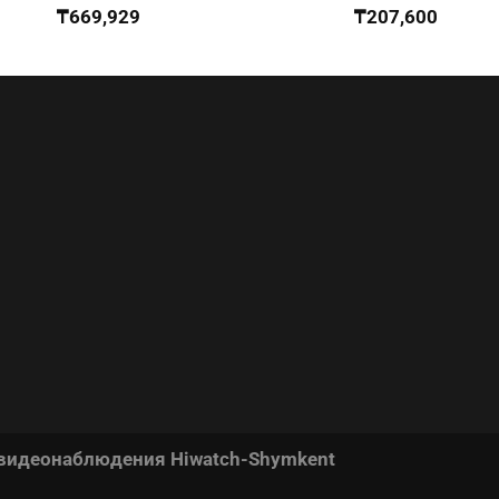
₸
669,929
₸
207,600
 видеонаблюдения Hiwatch-Shymkent