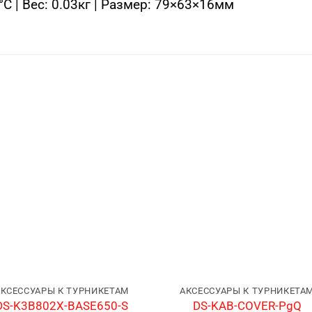
C | Вес: 0.03кг | Размер: 79×63×16мм
АКСЕССУАРЫ К ТУРНИКЕТАМ
АКСЕССУАРЫ К ТУРНИКЕТА
DS-K3B802X-BASE650-S
DS-KAB-COVER-PgQ