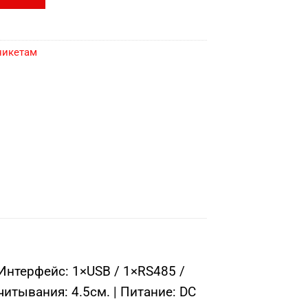
никетам
Интерфейс: 1×USB / 1×RS485 /
итывания: 4.5см. | Питание: DC