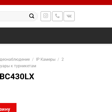
идеонаблюдение
/
IP Камеры
/
2
суары к турникетам
-BC430LX
7CR01E-BC430LX
зину