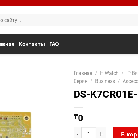
авная
Контакты
FAQ
Главная
/
HiWatch
/
IP В
Серия
/
Business
/
Аксес
DS-K7CR01E
0
₸
Количество товара DS-K
В кор