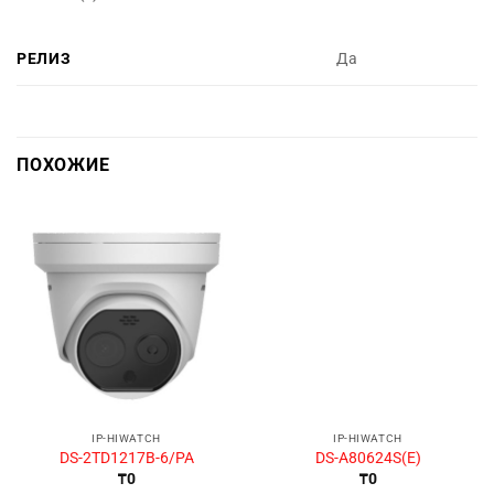
РЕЛИЗ
Да
ПОХОЖИЕ
IP-HIWATCH
IP-HIWATCH
DS-2TD1217B-6/PA
DS-A80624S(E)
₸
0
₸
0