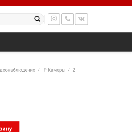
идеонаблюдение
/
IP Камеры
/
2
D-ALJ5
зину