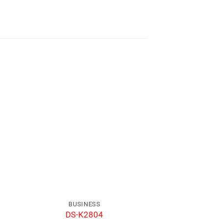
BUSINESS
BUSIN
DS-K2804
DS-KD