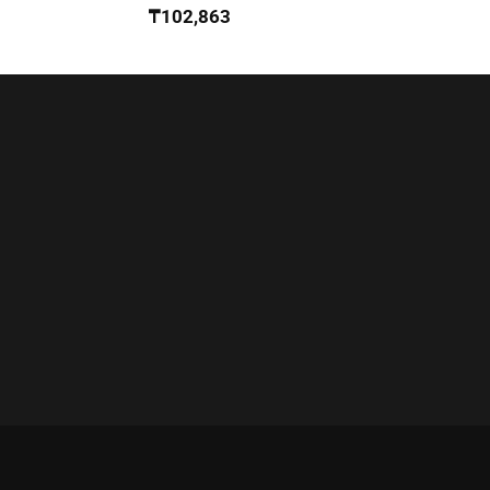
₸
102,863
₸
21,