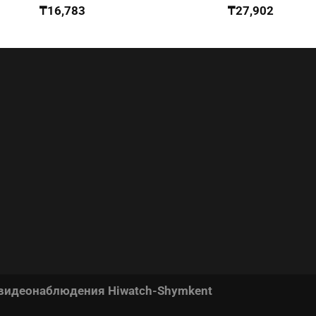
₸
16,783
₸
27,902
 видеонаблюдения Hiwatch-Shymkent