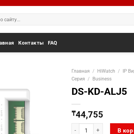
авная
Контакты
FAQ
Главная
/
HiWatch
/
IP В
Серия
/
Business
DS-KD-ALJ5
44,755
₸
Количество товара DS-K
В кор