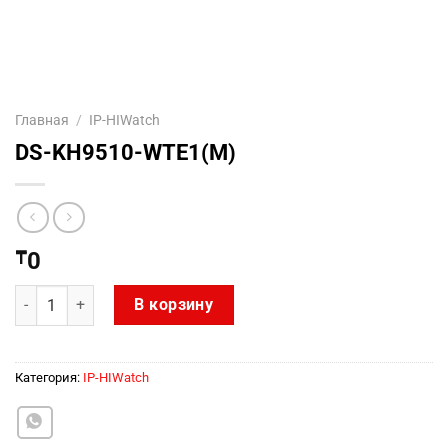
Главная
/
IP-HIWatch
DS-KH9510-WTE1(M)
₸
0
Количество товара DS-KH9510-WTE1(M)
В корзину
Категория:
IP-HIWatch