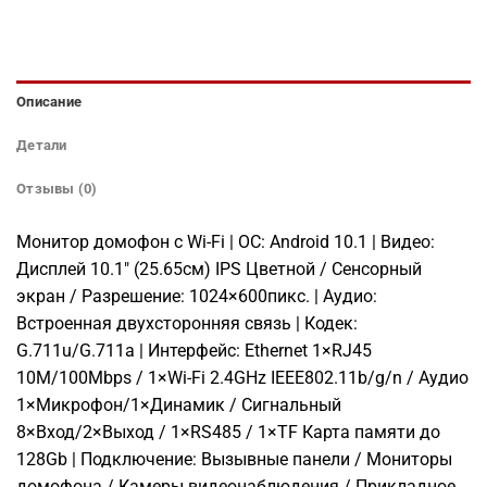
Описание
Детали
Отзывы (0)
Монитор домофон с Wi-Fi | ОС: Android 10.1 | Видео:
Дисплей 10.1″ (25.65см) IPS Цветной / Сенсорный
экран / Разрешение: 1024×600пикс. | Аудио:
Встроенная двухсторонняя связь | Кодек:
G.711u/G.711a | Интерфейс: Ethernet 1×RJ45
10M/100Mbps / 1×Wi-Fi 2.4GHz IEEE802.11b/g/n / Аудио
1×Микрофон/1×Динамик / Сигнальный
8×Вход/2×Выход / 1×RS485 / 1×TF Карта памяти до
128Gb | Подключение: Вызывные панели / Мониторы
домофона / Камеры видеонаблюдения / Прикладное