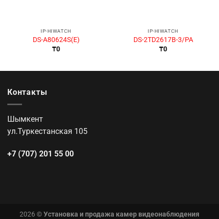
IP-HIWATCH
IP-HIWATCH
DS-A80624S(E)
DS-2TD2617B-3/PA
₸
0
₸
0
Контакты
Шымкент
ул.Туркестанская 105
+7 (707) 201 55 00
2026 ©
Установка и продажа камер видеонаблюдения