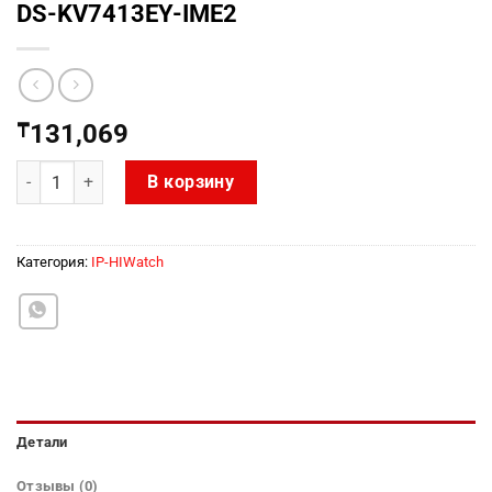
DS-KV7413EY-IME2
₸
131,069
Количество товара DS-KV7413EY-IME2
В корзину
Категория:
IP-HIWatch
Детали
Отзывы (0)