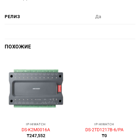
РЕЛИЗ
Да
ПОХОЖИЕ
IP-HIWATCH
IP-HIWATCH
DS-K2M0016A
DS-2TD1217B-6/PA
₸
247,552
₸
0