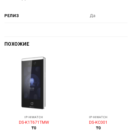
РЕЛИЗ
Да
ПОХОЖИЕ
IP-HIWATCH
IP-HIWATCH
DS-K1T671TMW
DS-KC001
₸
0
₸
0