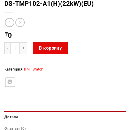
DS-TMP102-A1(H)(22kW)(EU)
₸
0
Количество товара DS-TMP102-A1(H)(22kW)(EU)
В корзину
Категория:
IP-HIWatch
Детали
Отзывы (0)