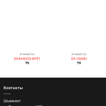
IP-HIWATCH
IP-HIWATCH
DS-KH6320-WTE1
DS-1005KI
₸
0
₸
0
Контакты
Шымкент