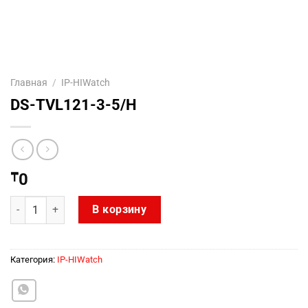
Главная
/
IP-HIWatch
DS-TVL121-3-5/H
₸
0
Количество товара DS-TVL121-3-5/H
В корзину
Категория:
IP-HIWatch