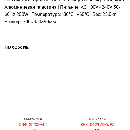
Алюминиевая пластина | Питание: AC 100V~240V 50-
60Hz 200W | Температура: -30°C…+60°C | Вес: 25.0кг |
Размер: 740×850×90мм
ПОХОЖИЕ
IP-HIWATCH
IP-HIWATCH
DS-KD9203-FE6
DS-2TD1217B-6/PA
₸
0
₸
0