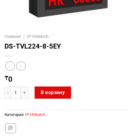
Главная
/
IP-HIWatch
DS-TVL224-8-5EY
₸
0
Количество товара DS-TVL224-8-5EY
В корзину
Категория:
IP-HIWatch