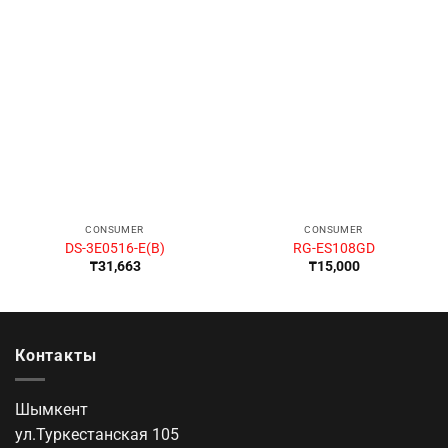
CONSUMER
CONSUMER
DS-3E0516-E(B)
RG-ES108GD
₸
31,663
₸
15,000
Контакты
Шымкент
ул.Туркестанская 105