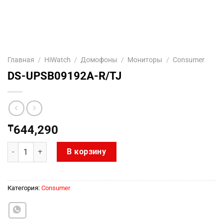
Главная
/
HiWatch
/
Домофоны
/
Мониторы
/
Consumer
DS-UPSB09192A-R/TJ
₸
644,290
Количество товара DS-UPSB09192A-R/TJ
В корзину
Категория:
Consumer