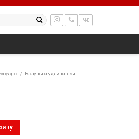
есcуары
/
Балуны и удлинители
05
зину