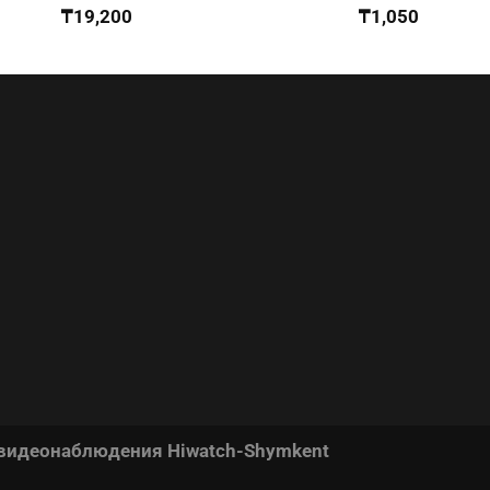
₸
19,200
₸
1,050
 видеонаблюдения Hiwatch-Shymkent