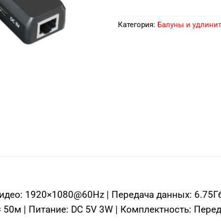
Категория:
Балуны и удлини
део: 1920×1080@60Hz | Передача данных: 6.75Гби
 50м | Питание: DC 5V 3W | Комплектность: Пере