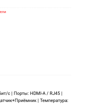
тели
т/с | Порты: HDMI-A / RJ45 |
датчик+Приёмник | Температура: