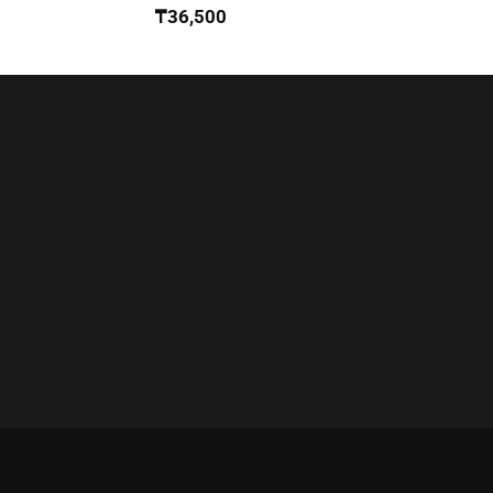
₸
36,500
₸