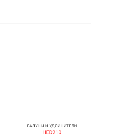
БАЛУНЫ И УДЛИНИТЕЛИ
БАЛУНЫ И У
HED210
HED