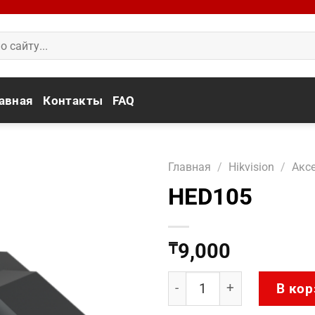
авная
Контакты
FAQ
Главная
/
Hikvision
/
Акс
HED105
9,000
₸
Количество товара HED1
В кор