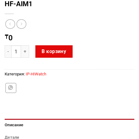
HF-AIM1
₸
0
Количество товара HF-AIM1
В корзину
Категория:
IP-HIWatch
Описание
Детали