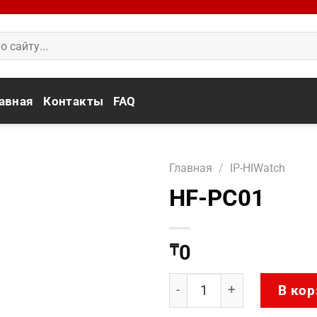
авная
Контакты
FAQ
Главная
/
IP-HIWatch
HF-PC01
0
₸
Количество товара HF-P
В кор