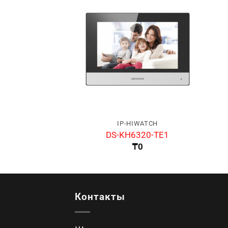
IP-HIWATCH
DS-KH6320-TE1
₸
0
Контакты