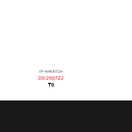
IP-HIWATCH
IP-HIW
DS-2907ZJ
DS-KA
₸
0
₸