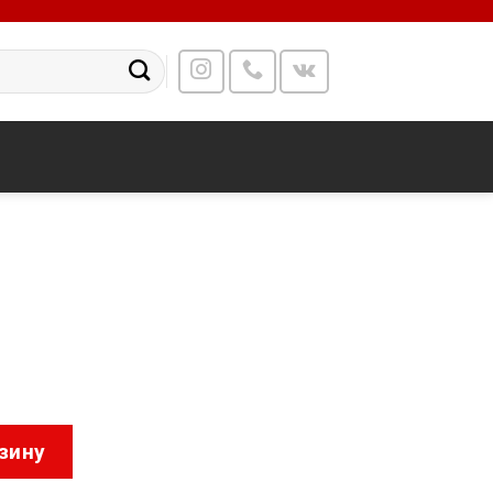
C01
зину