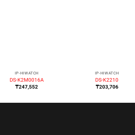
IP-HIWATCH
IP-HIWATCH
DS-K2M0016A
DS-K2210
₸
247,552
₸
203,706