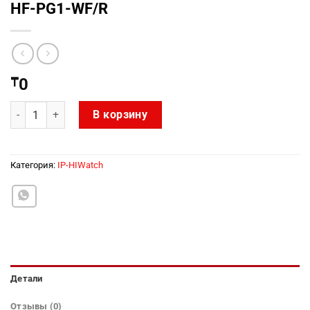
HF-PG1-WF/R
₸
0
Количество товара HF-PG1-WF/R
В корзину
Категория:
IP-HIWatch
Детали
Отзывы (0)