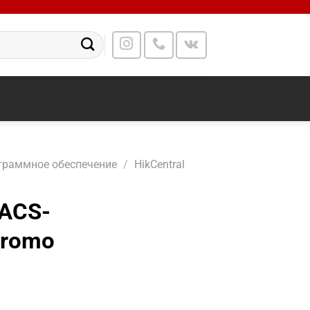
граммное обеспечение
/
HikCentral
-ACS-
Promo