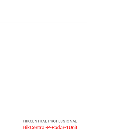
HIKCENTRAL PROFESSIONAL
HIKCENTRAL P
HikCentra
HikCentral-P-Radar-1Unit