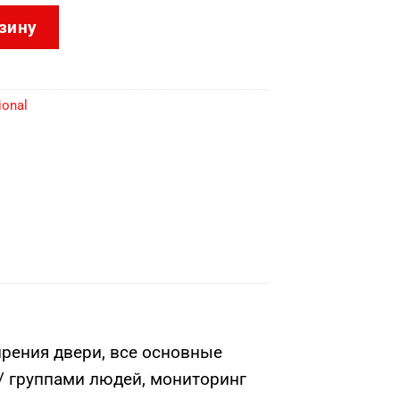
ntral-P-ACS-2Door/Base/Promo
зину
ional
ирения двери, все основные
/ группами людей, мониторинг