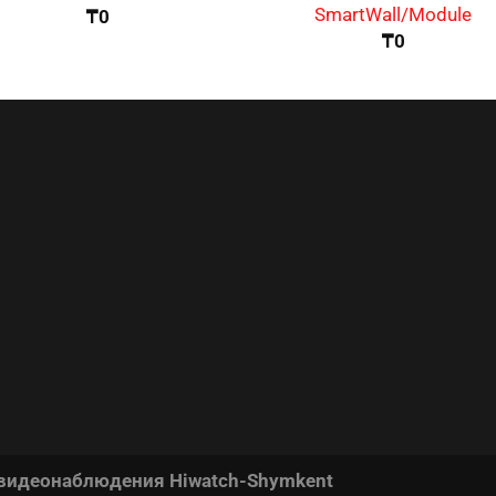
SmartWall/Module
₸
0
₸
0
 видеонаблюдения Hiwatch-Shymkent