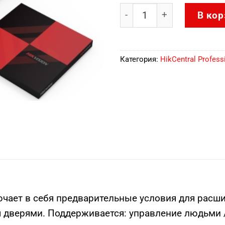
Количество товара HikCe
В кор
Категория:
HikCentral Profess
лючает в себя предварительные условия для расш
я дверями. Поддерживается: управление людьми 