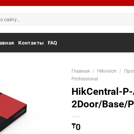
авная
Контакты
FAQ
Главная
/
Hikvision
/
Про
Professional
HikCentral-P
2Door/Base/
0
₸