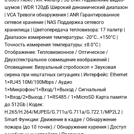
шумов | WDR 120дБ Широкий динамический диапазон
| VCA Тревоги обнаружения | ANR Гарантированное
сетевое хранение | NAS Поддержка сетевого
хранилища | Цветопередача тепловизора: 17 палитр |
Диапазон измерения температуры: -20°C…+150°C |
Точность измерения температуры: ±8.0°C |
Отображение: Тепловизионное / Оптическое /
Двухспектральное совмещение изображений |
Оповещение: Визуальный стробоскоп + Звуковая
сирена при нештатных ситуациях | Интерфейс: Ethernet
1×RJ45 10M/100Mbps / Аудио
1×Микрофон/1×Вход/1×Выход / Сигнальный
1×Вход/2×Выход / 1×RS485 / 1×MicroSD Карта памяти
до 512Gb | Кодек:
H.265/H.264/MJPEG/G.711u/G.711a/G.722.1/MP2L2 |
Smart Функции: Движение в кадре / Обнаружение
пожара (до 10 точек) / Обнаружение курения | Доступ