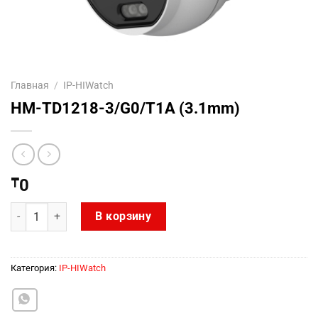
Главная
/
IP-HIWatch
HM-TD1218-3/G0/T1A (3.1mm)
₸
0
Количество товара HM-TD1218-3/G0/T1A (3.1mm)
В корзину
Категория:
IP-HIWatch