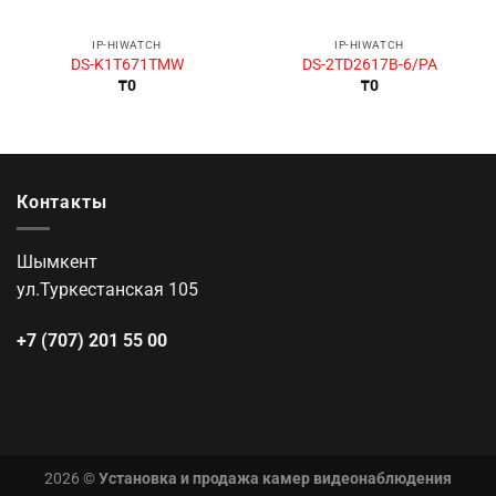
IP-HIWATCH
IP-HIWATCH
DS-K1T671TMW
DS-2TD2617B-6/PA
₸
0
₸
0
Контакты
Шымкент
ул.Туркестанская 105
+7 (707) 201 55 00
2026 ©
Установка и продажа камер видеонаблюдения