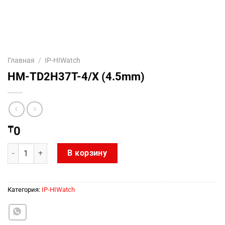
Главная
/
IP-HIWatch
HM-TD2H37T-4/X (4.5mm)
₸
0
Количество товара HM-TD2H37T-4/X (4.5mm)
В корзину
Категория:
IP-HIWatch