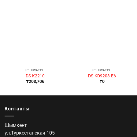
IP-HIWATCH
IP-HIWATCH
DS-K2210
DS-KD9203-E6
₸
203,706
₸
0
Контакты
Шымкент
ул.Туркестанская 105