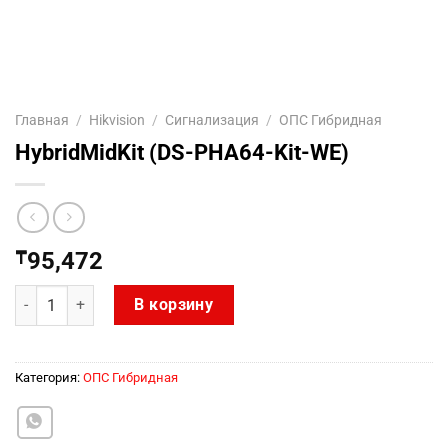
Главная
/
Hikvision
/
Сигнализация
/
ОПС Гибридная
HybridMidKit (DS-PHA64-Kit-WE)
₸
95,472
Количество товара HybridMidKit (DS-PHA64-Kit-WE)
В корзину
Категория:
ОПС Гибридная