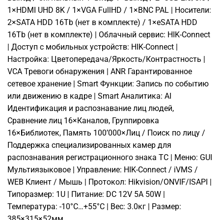
1×HDMI UHD 8K / 1×VGA FullHD / 1×BNC PAL | Носители:
2×SATA HDD 16Tb (нет в комплекте) / 1×eSATA HDD
16Tb (нет в комплекте) | Облачный сервис: HIK-Connect
| Доступ с мобильных устройств: HIK-Connect |
Настройка: Цветопередача/Яркость/Контрастность |
VCA Тревоги обнаружения | ANR Гарантированное
сетевое хранение | Smart Функции: Запись по событию
или движению в кадре | Smart Аналитика: AI
Идентификация и распознавание лиц людей,
Сравнение лиц 16×Каналов, Группировка
16×Библиотек, Память 100’000×Лиц / Поиск по лицу /
Поддержка специализированных камер для
распознавания регистрационного знака ТС | Меню: GUI
Мультиязыковое | Управление: HIK-Connect / iVMS /
WEB Клиент / Мышь | Протокол: Hikvision/ONVIF/ISAPI |
Типоразмер: 1U | Питание: DC 12V 5A 50W |
Температура: -10°C…+55°C | Вес: 3.0кг | Размер:
385×315×52мм