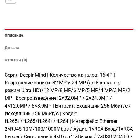
Описание
Детали
Отзывы (0)
Серия DeepinMind | Количество каналов: 16×IP |
Разрешение записи: 32 MP и 24 MP (до 8 каналов,
режим Ultra HD)/12 MP/8 MP/6 MP/5 MP/4 MP/3 MP/2
MP | Воспроизведение: 2×32.0MP / 2×24.0MP /
4×12.0MP / 8×8.0MP | Битрейт: Входящий 256 Мбит/с /
Исходящий 256 Мбит/с | Кодек:
H.265+/H.265/H.264+/H.264 | Интерфейс: Ethernet
2×RJ45 10M/100/1000Mbps / Аудио 1×RCA Вход/1×RCA
Выход / Сигнальный 4×Вход/1×Выход / 2×USB 2.0/3.0 /