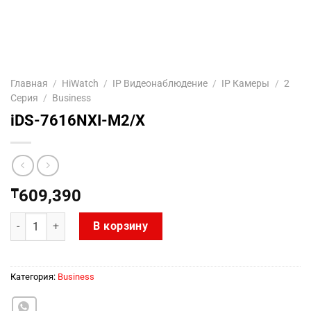
Главная
/
HiWatch
/
IP Видеонаблюдение
/
IP Камеры
/
2
Серия
/
Business
iDS-7616NXI-M2/X
₸
609,390
Количество товара iDS-7616NXI-M2/X
В корзину
Категория:
Business