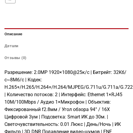
Описание
Детали
Отзывы (0)
Разрешение: 2.0МР 1920×1080@25к/с | Битрейт: 32Кб/
с~8Мб/с | Кодек:
H.265+/H.265/H.264+/H.264/MJPEG/G.711u/G.711a/G.72
| Количество потоков: 2 | Интерфейс: Ethernet 1×RJ45
10M/100Mbps / Аудио 1×Микрофон | Объектив:
Фиксированный f2.8мм / Угол обзора 94° / 16X
Цифровой Зум | Подсветка: Smart ИК до 30м. |
Светочувствительность: 0.01 Люкс | День/Ночь | ИК
Фильтр | 3D DNR Подавление видео-шумов | ENF