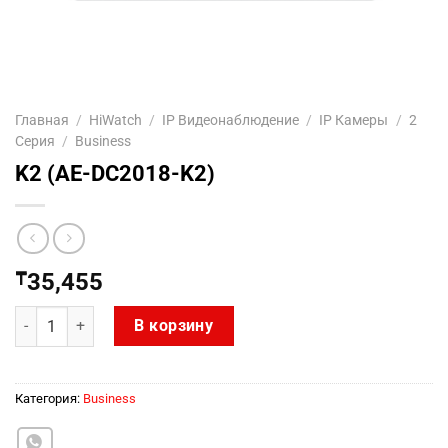
Главная
/
HiWatch
/
IP Видеонаблюдение
/
IP Камеры
/
2
Серия
/
Business
K2 (AE-DC2018-K2)
₸
35,455
Количество товара K2 (AE-DC2018-K2)
В корзину
Категория:
Business