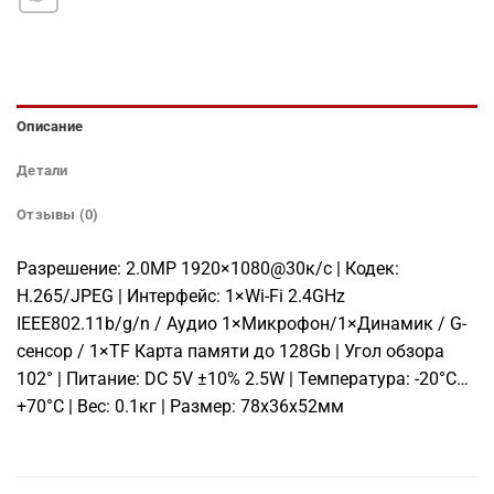
Описание
Детали
Отзывы (0)
Разрешение: 2.0МР 1920×1080@30к/с | Кодек:
H.265/JPEG | Интерфейс: 1×Wi-Fi 2.4GHz
IEEE802.11b/g/n / Аудио 1×Микрофон/1×Динамик / G-
сенсор / 1×TF Карта памяти до 128Gb | Угол обзора
102° | Питание: DC 5V ±10% 2.5W | Температура: -20°C…
+70°C | Вес: 0.1кг | Размер: 78х36х52мм