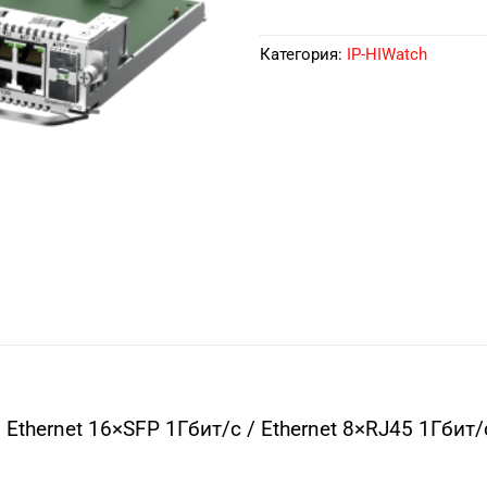
Категория:
IP-HIWatch
thernet 16×SFP 1Гбит/с / Ethernet 8×RJ45 1Гбит/с