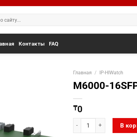
авная
Контакты
FAQ
Главная
/
IP-HIWatch
M6000-16SF
0
₸
Количество товара M60
В кор