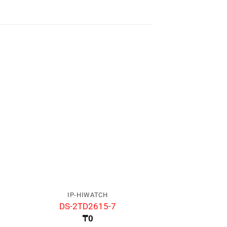
IP-HIWATCH
IP-HIW
DS-2TD2615-7
DS-K1TA
₸
0
₸