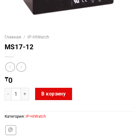
Главная
/
IP-HIWatch
MS17-12
₸
0
Количество товара MS17-12
В корзину
Категория:
IP-HIWatch