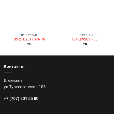
IP-HIWATCH
IP-HIWATCH
DS-2TD2617B-3/PA
DS-KD9203-FE6
₸
0
₸
0
Контакты
Шымкент
ул.Туркестанская 105
+7 (707) 201 55 00