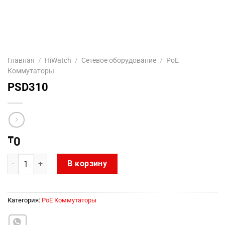
Главная
/
HiWatch
/
Сетевое оборудование
/
PoE
Коммутаторы
PSD310
₸
0
Количество товара PSD310
В корзину
Категория:
PoE Коммутаторы