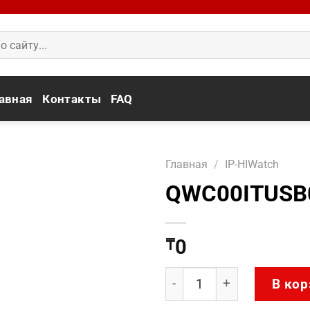
авная
Контакты
FAQ
Главная
/
IP-HIWatch
QWC00ITUSB
0
₸
Количество товара QWC
В кор