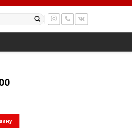
00
00ITUSB00
зину