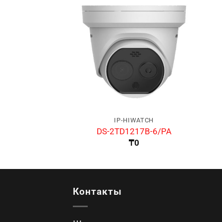
IP-HIWATCH
DS-2TD1217B-6/PA
₸
0
Контакты