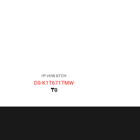
IP-HIWATCH
IP-HIW
DS-K1T671TMW
DS-2TD26
₸
0
₸