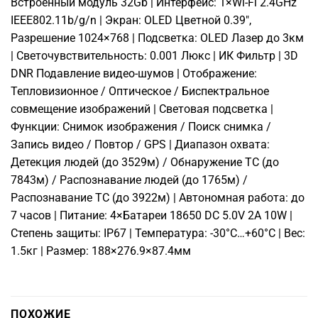
Встроенный модуль 32Gb | Интерфейс: 1×Wi-Fi 2.4GHz
IEEE802.11b/g/n | Экран: OLED Цветной 0.39″,
Разрешение 1024×768 | Подсветка: OLED Лазер до 3км
| Светочувствительность: 0.001 Люкс | ИК Фильтр | 3D
DNR Подавление видео-шумов | Отображение:
Тепловизионное / Оптическое / Биспектральное
совмещение изображений | Световая подсветка |
Функции: Снимок изображения / Поиск снимка /
Запись видео / Повтор / GPS | Диапазон охвата:
Детекция людей (до 3529м) / Обнаружение ТС (до
7843м) / Распознавание людей (до 1765м) /
Распознавание ТС (до 3922м) | Автономная работа: до
7 часов | Питание: 4×Батареи 18650 DC 5.0V 2А 10W |
Степень защиты: IP67 | Температура: -30°C…+60°C | Вес:
1.5кг | Размер: 188×276.9×87.4мм
ПОХОЖИЕ