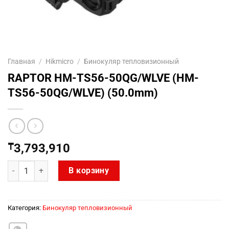
Главная
/
Hikmicro
/
Бинокуляр тепловизионный
RAPTOR HM-TS56-50QG/WLVE (HM-
TS56-50QG/WLVE) (50.0mm)
₸
3,793,910
Количество товара RAPTOR HM-TS56-50QG/WLVE (HM-TS56-50Q
В корзину
Категория:
Бинокуляр тепловизионный