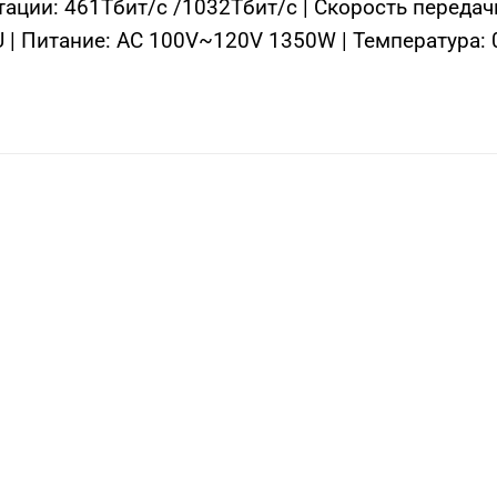
ации: 461Тбит/с /1032Тбит/с | Скорость передач
U | Питание: AC 100V~120V 1350W | Температура: 