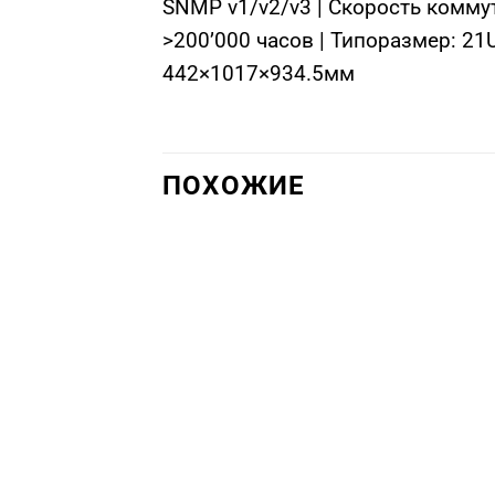
SNMP v1/v2/v3 | Скорость коммут
>200’000 часов | Типоразмер: 21
442×1017×934.5мм
ПОХОЖИЕ