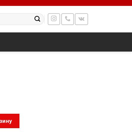
18018-X
зину