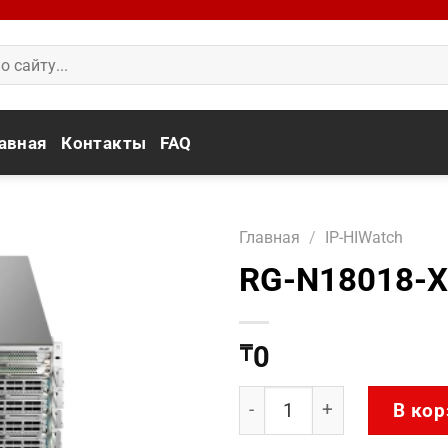
авная
Контакты
FAQ
Главная
/
IP-HIWatch
RG-N18018-X
0
₸
Количество товара RG-N
В кор