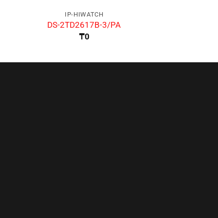
IP-HIWATCH
IP-HIW
DS-2TD2617B-3/PA
DS-K1T
₸
0
₸