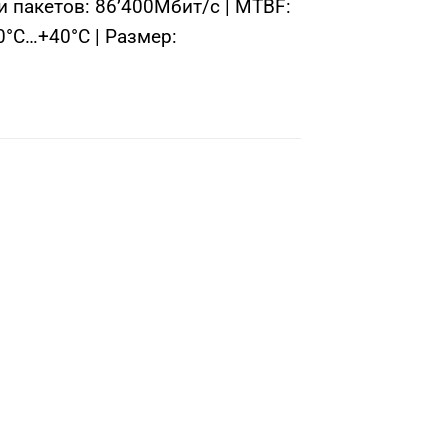
и пакетов: 86’400Мбит/с | MTBF:
0°C…+40°C | Размер: