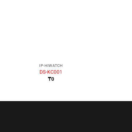
IP-HIWATCH
IP-HIW
DS-KC001
DS-K1
₸
0
₸