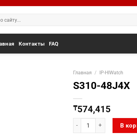
авная
Контакты
FAQ
Главная
/
IP-HIWatch
S310-48J4X
574,415
₸
Количество товара S310
В кор