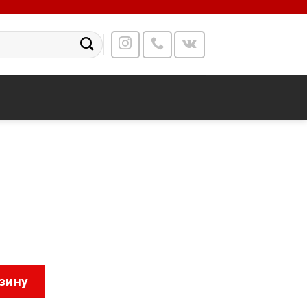
-48J4X
зину