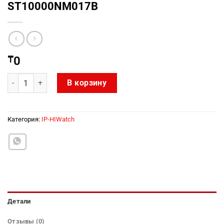
ST10000NM017B
₸
0
Количество товара ST10000NM017B
В корзину
Категория:
IP-HIWatch
Детали
Отзывы (0)