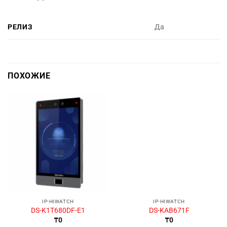
РЕЛИЗ
Да
ПОХОЖИЕ
IP-HIWATCH
IP-HIWATCH
DS-K1T680DF-E1
DS-KAB671F
₸
0
₸
0