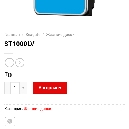
Главная
/
Seagate
/
Жесткие диски
ST1000LV
₸
0
Количество товара ST1000LV
В корзину
Категория:
Жесткие диски