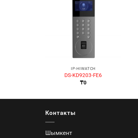
IP-HIWATCH
DS-KD9203-FE6
₸
0
Контакты
Шымкент