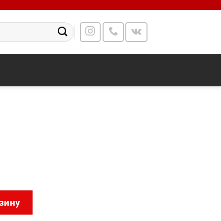
3MP
зину