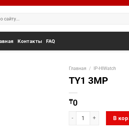
авная
Контакты
FAQ
Главная
/
IP-HIWatch
TY1 3MP
0
₸
Количество товара TY1 
В кор