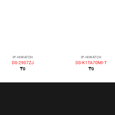
IP-HIWATCH
IP-HIWATCH
DS-2907ZJ
DS-K1TA70MI-T
₸
0
₸
0