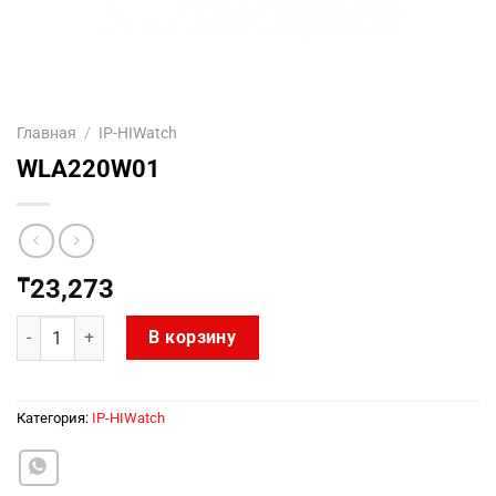
Главная
/
IP-HIWatch
WLA220W01
₸
23,273
Количество товара WLA220W01
В корзину
Категория:
IP-HIWatch