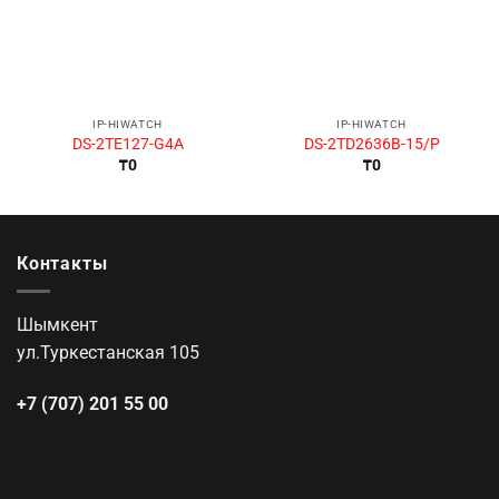
IP-HIWATCH
IP-HIWATCH
DS-2TE127-G4A
DS-2TD2636B-15/P
₸
0
₸
0
Контакты
Шымкент
ул.Туркестанская 105
+7 (707) 201 55 00