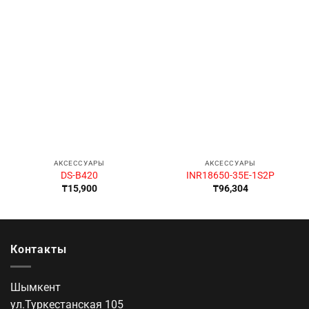
АКСЕССУАРЫ
АКСЕССУАРЫ
DS-B420
INR18650-35E-1S2P
₸
15,900
₸
96,304
Контакты
Шымкент
ул.Туркестанская 105