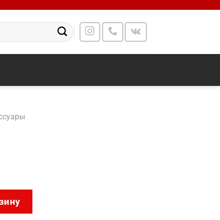
ссуары
Stick
зину