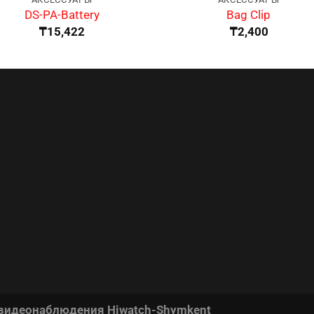
DS-PA-Battery
Bag Clip
₸
15,422
₸
2,400
 видеонаблюдения Hiwatch-Shymkent