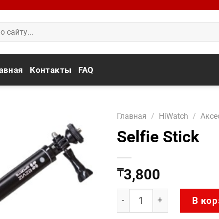
авная
Контакты
FAQ
Главная
/
HiWatch
/
Аксе
Selfie Stick
3,800
₸
Количество товара Selfie 
В кор