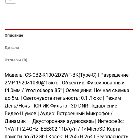
Описание
Детали
Отзывы (0)
Модель: CS-CB2-R100-2D2WF-BK(Type-C) | Разрешение:
2MP 1920×1080@15к/с | Объектив: Фиксированный
f4.0мм / Угол обзора 85° | Освещение: Ночная съемка
до 5м. | Светочувствительность: 0.1 Люкс | Режим
День/Ночь | ICR ИК Фильтр | 3D DNR Подавление
Видео-Шумов | Аудио: Встроенный Микрофон/
Динамик — Двусторонняя аудиосвязь | Интерфейс:
1×Wi-Fi 2.4GHz IEEE802.11b/g/n / 1×MicroSD Карта
памяти до 512Gb | Кодек: H.265/H.264 | Безопасность: