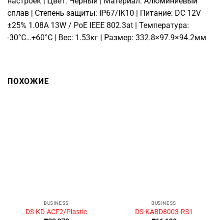
настроек | Цвет: Черный | Материал: Алюминиевый
сплав | Степень защиты: IP67/IK10 | Питание: DC 12V
±25% 1.08A 13W / PoE IEEE 802.3at | Температура:
-30°C…+60°C | Вес: 1.53кг | Размер: 332.8×97.9×94.2мм
ПОХОЖИЕ
BUSINESS
BUSINESS
DS-KD-ACF2/Plastic
DS-KABD8003-RS1