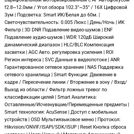
f2.8~12.0мм / Угол обзора 102.3°~35° / 16X Цифровой
Зум | Подсветка: Smart ИК/Белая до 60м. |
Светочувствительность: 0.005 Люкс | День/Ночь | ИК
Фильтр | 3D DNR Подавление видео-шумов | ENF
Подавление аудио-шумов | WDR 120дБ Широкий
динамический диапазон | HLC/BLC Компенсация
засветки | AGC Авто. регулировка усиления | ROI
Регион интереса | SVC Данные в видеопотоке | ANR
Гарантированное сетевое хранение | NAS Поддержка
сетевого хранилища | Smart Функции: Движение в
кадре / Пересечение линии / Вторжение в зону / Вход/
Выход из области / Фильтр ложных тревог по
классификации целей | Smart Аналитика:
Оставленные/Исчезнувшие/Перемещенные предметы |
Smart технология: AcuSense | Доступ с мобильных
устройств | OSD Мультиязыковое меню | Протокол:
Hikvision/ONVIF/ISAPI/SDK/ISUP | Reset Кнопка сброса