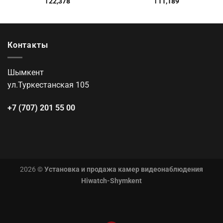
₸
22,378
₸
11,189
Контакты
Шымкент
ул.Туркестанская 105
+7 (707) 201 55 00
2026 ©
Установка и продажа камер видеонаблюдения
Hiwatch-Shymkent