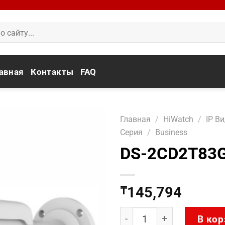
авная
Контакты
FAQ
Главная
/
HiWatch
/
IP В
Серия
/
Business
DS-2CD2T83G
145,794
₸
Количество товара DS-2
В кор