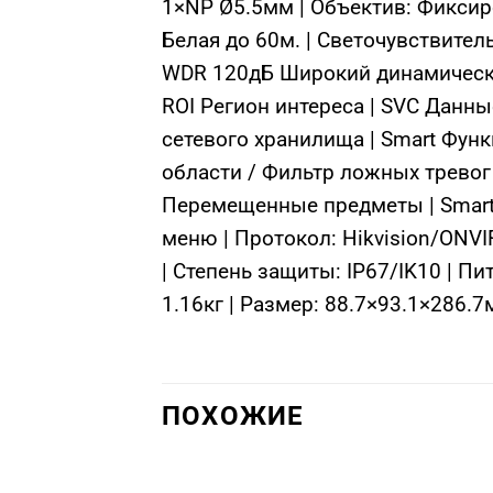
1×NP Ø5.5мм | Объектив: Фиксиро
Белая до 60м. | Светочувствител
WDR 120дБ Широкий динамический
ROI Регион интереса | SVC Данн
сетевого хранилища | Smart Функ
области / Фильтр ложных тревог
Перемещенные предметы | Smart 
меню | Протокол: Hikvision/ONVI
| Степень защиты: IP67/IK10 | Пи
1.16кг | Размер: 88.7×93.1×286.
ПОХОЖИЕ