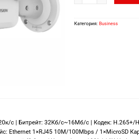
Категория:
Business
к/с | Битрейт: 32Кб/с~16Мб/с | Кодек: H.265+/
йс: Ethernet 1×RJ45 10M/100Mbps / 1×MicroSD Ка