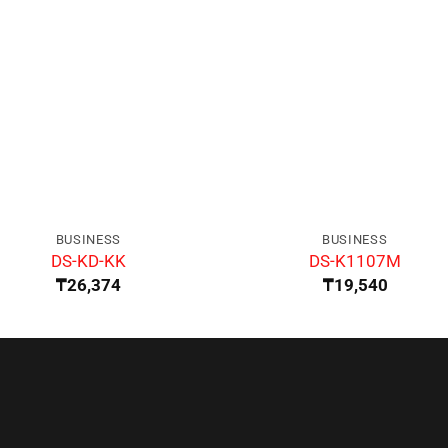
BUSINESS
BUSINESS
DS-KD-KK
DS-K1107M
₸
26,374
₸
19,540