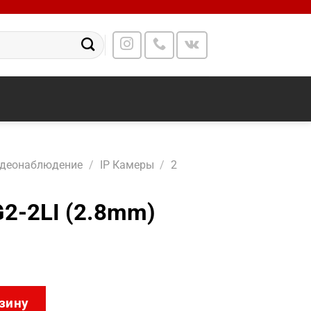
идеонаблюдение
/
IP Камеры
/
2
2-2LI (2.8mm)
CD2T83G2-2LI (2.8mm)
зину