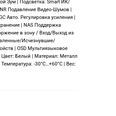
й Зум | Подсветка: Smart ИК/
 DNR Подавление Видео-Шумов |
C Авто. Регулировка усиления |
 хранение | NAS Поддержка
оржение в зону / Вход/Выход из
тавленные/Исчезнувшие/
ройств | OSD Мультиязыковое
| Цвет: Белый | Материал: Металл
| Температура: -30°C…+60°C | Вес: