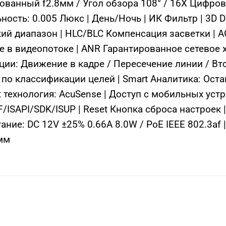
ванный f2.8мм / Угол обзора 108° / 16X Цифрово
ьность: 0.005 Люкс | День/Ночь | ИК Фильтр | 3D
 диапазон | HLC/BLC Компенсация засветки | AG
ые в видеопотоке | ANR Гарантированное сетевое
ции: Движение в кадре / Пересечение линии / Вт
 по классификации целей | Smart Аналитика: Ос
технология: AcuSense | Доступ с мобильных уст
F/ISAPI/SDK/ISUP | Reset Кнопка сброса настроек 
тание: DC 12V ±25% 0.66A 8.0W / PoE IEEE 802.3af 
7мм