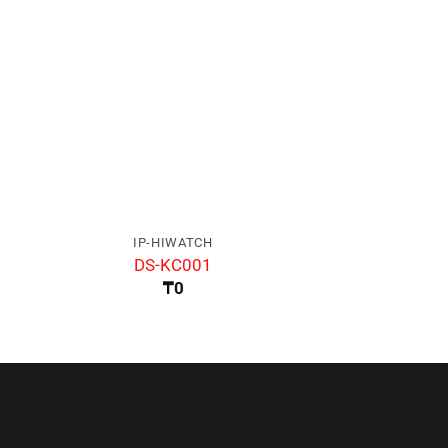
IP-HIWATCH
IP-HIW
DS-KC001
DS-K1T6
₸
0
₸