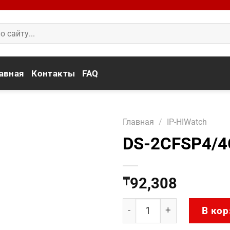
авная
Контакты
FAQ
Главная
/
IP-HIWatch
DS-2CFSP4/4
92,308
₸
Количество товара DS-2
В кор