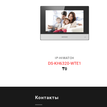
IP-HIWATCH
DS-KH6320-WTE1
₸
0
Контакты