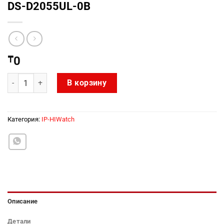
DS-D2055UL-0B
₸
0
Количество товара DS-D2055UL-0B
В корзину
Категория:
IP-HIWatch
Описание
Детали