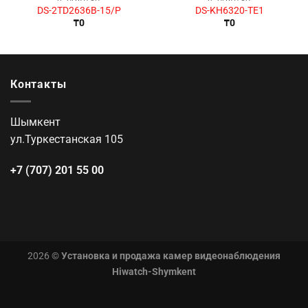
DS-2TD2636B-15/P
DS-KH6320-TE1
₸
0
₸
0
Контакты
Шымкент
ул.Туркестанская 105
+7 (707) 201 55 00
2026 ©
Установка и продажа камер видеонаблюдения
Hiwatch-Shymkent