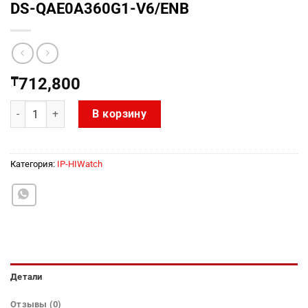
DS-QAE0A360G1-V6/ENB
₸
712,800
Количество товара DS-QAE0A360G1-V6/ENB
В корзину
Категория:
IP-HIWatch
Детали
Отзывы (0)