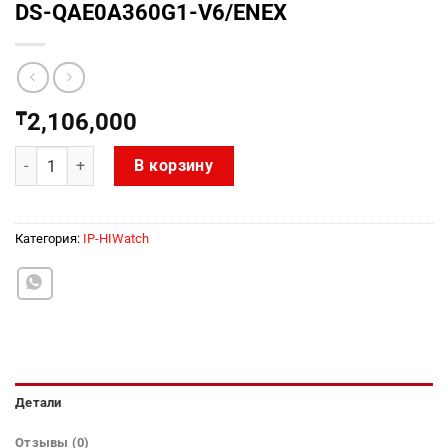
DS-QAE0A360G1-V6/ENEX
₸
2,106,000
Количество товара DS-QAE0A360G1-V6/ENEX
В корзину
Категория:
IP-HIWatch
Детали
Отзывы (0)