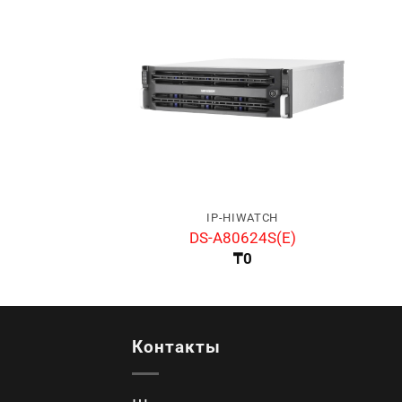
IP-HIWATCH
DS-A80624S(E)
₸
0
Контакты