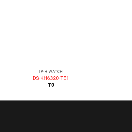
IP-HIWATCH
IP-HIW
DS-KH6320-TE1
DS-KD9
₸
0
₸