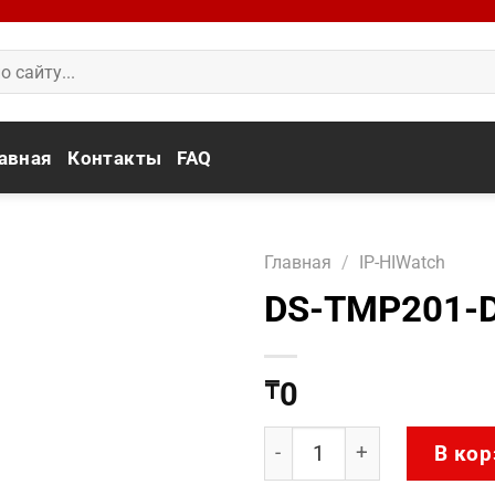
авная
Контакты
FAQ
Главная
/
IP-HIWatch
DS-TMP201-D
0
₸
Количество товара DS-T
В кор