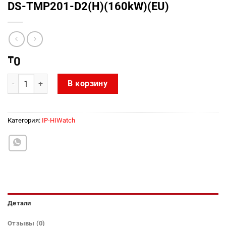
DS-TMP201-D2(H)(160kW)(EU)
₸
0
Количество товара DS-TMP201-D2(H)(160kW)(EU)
В корзину
Категория:
IP-HIWatch
Детали
Отзывы (0)