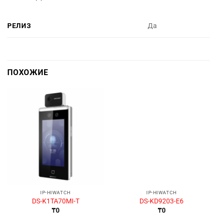
РЕЛИЗ
Да
ПОХОЖИЕ
IP-HIWATCH
IP-HIWATCH
DS-K1TA70MI-T
DS-KD9203-E6
₸
0
₸
0