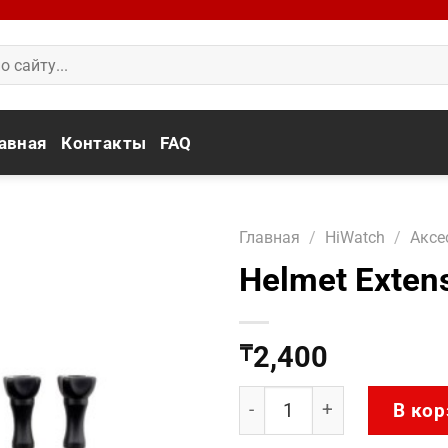
авная
Контакты
FAQ
Главная
/
HiWatch
/
Аксе
Helmet Exten
2,400
₸
Количество товара Helme
В кор