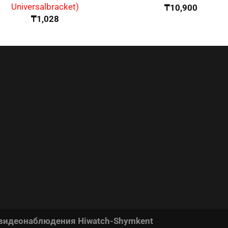
Universalbracket)
₸
10,900
₸
1,028
 видеонаблюдения Hiwatch-Shymkent