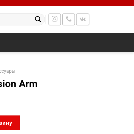
ссуары
sion Arm
t Extension Arm
зину