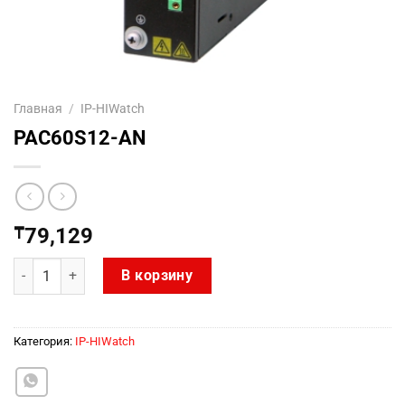
Главная
/
IP-HIWatch
PAC60S12-AN
₸
79,129
Количество товара PAC60S12-AN
В корзину
Категория:
IP-HIWatch