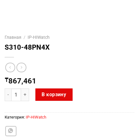
Главная
/
IP-HIWatch
S310-48PN4X
₸
867,461
Количество товара S310-48PN4X
В корзину
Категория:
IP-HIWatch