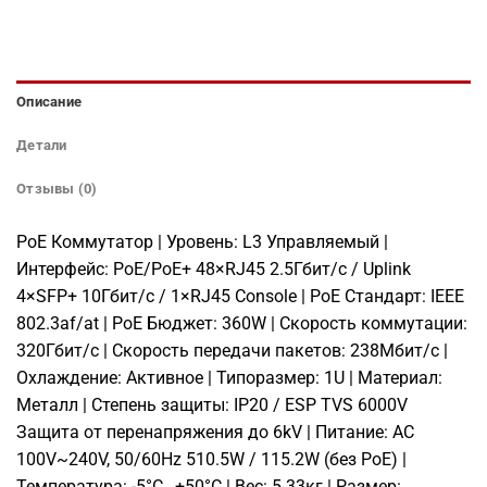
Описание
Детали
Отзывы (0)
PoE Коммутатор | Уровень: L3 Управляемый |
Интерфейс: PoE/PoE+ 48×RJ45 2.5Гбит/с / Uplink
4×SFP+ 10Гбит/с / 1×RJ45 Console | PoE Стандарт: IEEE
802.3af/at | PoE Бюджет: 360W | Скорость коммутации:
320Гбит/с | Скорость передачи пакетов: 238Мбит/с |
Охлаждение: Активное | Типоразмер: 1U | Материал:
Металл | Степень защиты: IP20 / ESP TVS 6000V
Защита от перенапряжения до 6kV | Питание: AC
100V~240V, 50/60Hz 510.5W / 115.2W (без PoE) |
Температура: -5°C…+50°C | Вес: 5.33кг | Размер: