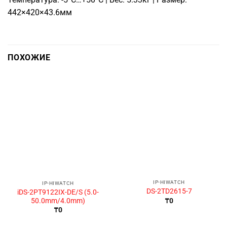
442×420×43.6мм
ПОХОЖИЕ
IP-HIWATCH
IP-HIWATCH
DS-2TD2615-7
iDS-2PT9122IX-DE/S (5.0-
50.0mm/4.0mm)
₸
0
₸
0